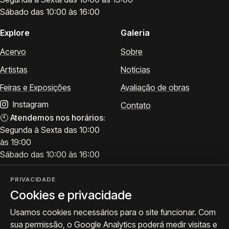
Sábado das 10:00 às 16:00
Explore
Galeria
Acervo
Sobre
Artistas
Notícias
Feiras e Exposições
Avaliação de obras
Instagram
Contato
🕙
Atendemos nos horários:
Segunda à Sexta das 10:00
às 19:00
Sábado das 10:00 às 16:00
PRIVACIDADE
Cookies e privacidade
Visite
Siga a ProArte
Usamos cookies necessários para o site funcionar. Com
Atendimento para acervo,
Exposições, obras e
sua permissão, o Google Analytics poderá medir visitas e
avaliações e visitas.
bastidores.