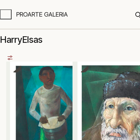
PROARTE GALERIA
A
HarryElsas