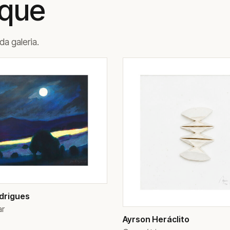
aque
a galeria.
drigues
ar
Ayrson Heráclito