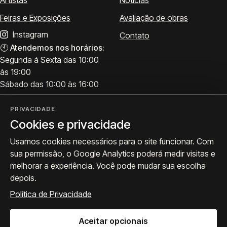
Artistas
Notícias
Feiras e Exposições
Avaliação de obras
Instagram
Contato
🕙
Atendemos nos horários:
Segunda à Sexta das 10:00
às 19:00
Sábado das 10:00 às 16:00
PRIVACIDADE
Cookies e privacidade
Visite
Siga a ProArte
Usamos cookies necessários para o site funcionar. Com
Atendimento para acervo,
Exposições, obras e
sua permissão, o Google Analytics poderá medir visitas e
avaliações e visitas.
bastidores.
melhorar a experiência. Você pode mudar sua escolha
Como chegar
Seguir no Instagram
depois.
WhatsApp
Política de Privacidade
Aceitar opcionais