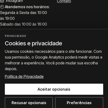
Instagram
Contato
🕙
Atendemos nos horários:
Segunda à Sexta das 10:00
às 19:00
Sábado das 10:00 às 16:00
PRIVACIDADE
Cookies e privacidade
Visite
Siga a ProArte
Usamos cookies necessários para o site funcionar. Com
Atendimento para acervo,
Exposições, obras e
sua permissão, o Google Analytics poderá medir visitas e
avaliações e visitas.
bastidores.
melhorar a experiência. Você pode mudar sua escolha
Como chegar
Seguir no Instagram
depois.
WhatsApp
Política de Privacidade
Aceitar opcionais
© 2026 ProArte Galeria -
Desenvolvido por Curavium
·
Política de Privacidade
·
Preferências de cookies
Recusar opcionais
Preferências
WhatsApp