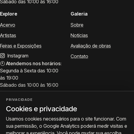
Sábado das 10:00 às 16:00
Explore
Galeria
Acervo
Sobre
Artistas
Notícias
Feiras e Exposições
Avaliação de obras
Instagram
Contato
🕙
Atendemos nos horários:
Segunda à Sexta das 10:00
às 19:00
Sábado das 10:00 às 16:00
PRIVACIDADE
Cookies e privacidade
Visite
Siga a ProArte
Usamos cookies necessários para o site funcionar. Com
Atendimento para acervo,
Exposições, obras e
sua permissão, o Google Analytics poderá medir visitas e
avaliações e visitas.
bastidores.
melhorar a experiência. Você pode mudar sua escolha