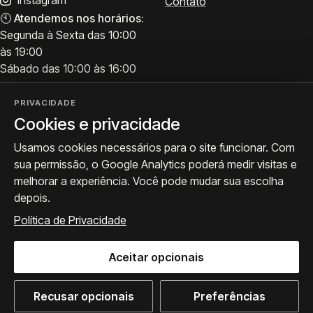
Instagram
Contato
🕙
Atendemos nos horários:
Segunda à Sexta das 10:00
às 19:00
Sábado das 10:00 às 16:00
PRIVACIDADE
Cookies e privacidade
Visite
Siga a ProArte
Usamos cookies necessários para o site funcionar. Com
Atendimento para acervo,
Exposições, obras e
sua permissão, o Google Analytics poderá medir visitas e
avaliações e visitas.
bastidores.
melhorar a experiência. Você pode mudar sua escolha
Como chegar
Seguir no Instagram
depois.
WhatsApp
Política de Privacidade
Aceitar opcionais
© 2026 ProArte Galeria -
Desenvolvido por Curavium
·
Política de Privacidade
·
Preferências de cookies
Recusar opcionais
Preferências
WhatsApp