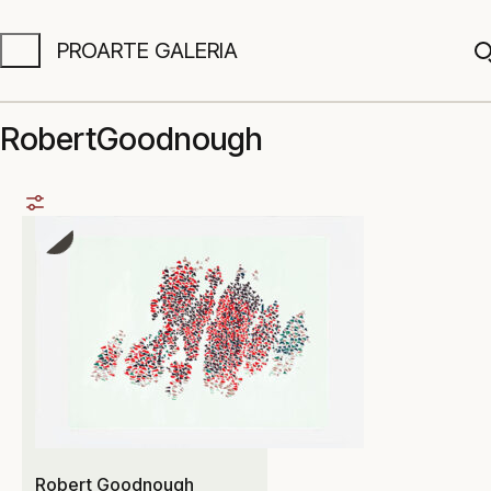
PROARTE GALERIA
A
RobertGoodnough
Robert Goodnough