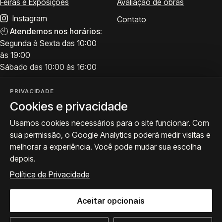
Feiras e Exposições
Avaliação de obras
Instagram
Contato
🕙
Atendemos nos horários:
Segunda à Sexta das 10:00
às 19:00
Sábado das 10:00 às 16:00
PRIVACIDADE
Cookies e privacidade
Visite
Siga a ProArte
Usamos cookies necessários para o site funcionar. Com
Atendimento para acervo,
Exposições, obras e
sua permissão, o Google Analytics poderá medir visitas e
avaliações e visitas.
bastidores.
melhorar a experiência. Você pode mudar sua escolha
Como chegar
Seguir no Instagram
depois.
WhatsApp
Política de Privacidade
Aceitar opcionais
© 2026 ProArte Galeria -
Desenvolvido por Curavium
·
Política de Privacidade
·