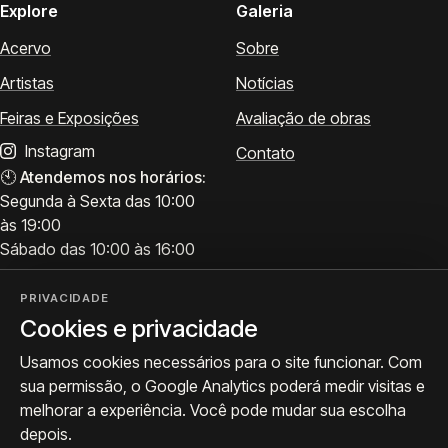
Explore
Galeria
Acervo
Sobre
Artistas
Notícias
Feiras e Exposições
Avaliação de obras
Instagram
Contato
🕙
Atendemos nos horários:
Segunda à Sexta das 10:00
às 19:00
Sábado das 10:00 às 16:00
PRIVACIDADE
Cookies e privacidade
Visite
Siga a ProArte
Usamos cookies necessários para o site funcionar. Com
Atendimento para acervo,
Exposições, obras e
sua permissão, o Google Analytics poderá medir visitas e
avaliações e visitas.
bastidores.
melhorar a experiência. Você pode mudar sua escolha
Como chegar
Seguir no Instagram
depois.