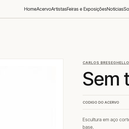
Home
Acervo
Artistas
Feiras e Exposições
Notícias
So
CARLOS BRESEGHELL
Sem t
CODIGO DO ACERVO
Escultura em aço corte
base.