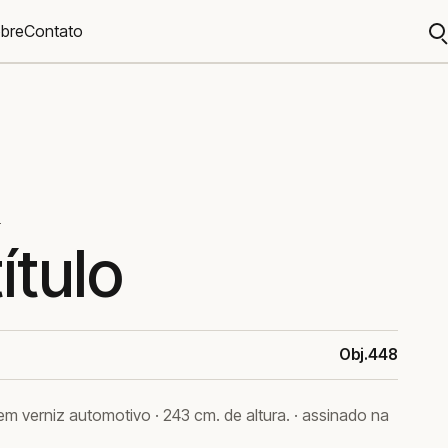
bre
Contato
A
b
O
ítulo
Obj.448
m verniz automotivo · 243 cm. de altura. · assinado na