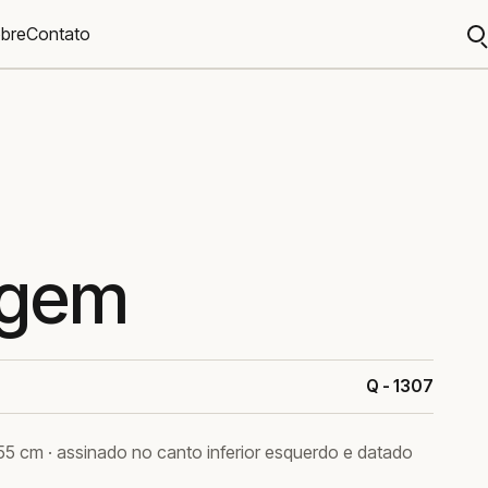
bre
Contato
A
b
agem
Q - 1307
 55 cm · assinado no canto inferior esquerdo e datado