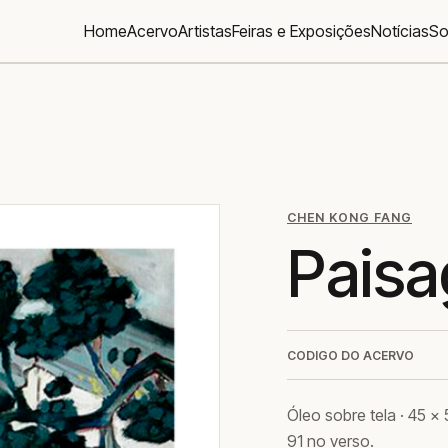
Home
Acervo
Artistas
Feiras e Exposições
Notícias
So
CHEN KONG FANG
Pais
CODIGO DO ACERVO
Óleo sobre tela · 45 ×
91 no verso.