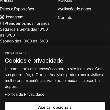
Artistas
Notícias
Feiras e Exposições
Avaliação de obras
Instagram
Contato
🕙
Atendemos nos horários:
Segunda à Sexta das 10:00
às 19:00
Sábado das 10:00 às 16:00
PRIVACIDADE
Cookies e privacidade
Visite
Siga a ProArte
Usamos cookies necessários para o site funcionar. Com
Atendimento para acervo,
Exposições, obras e
sua permissão, o Google Analytics poderá medir visitas e
avaliações e visitas.
bastidores.
melhorar a experiência. Você pode mudar sua escolha
Como chegar
Seguir no Instagram
depois.
WhatsApp
Política de Privacidade
Aceitar opcionais