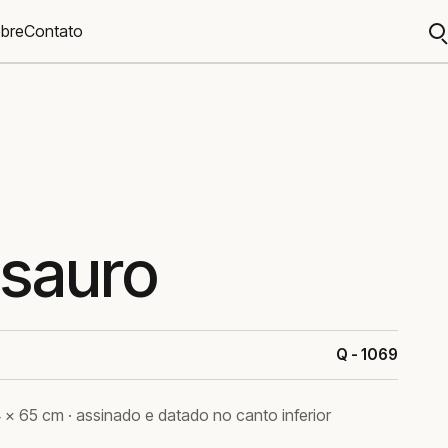
bre
Contato
A
b
sauro
Q - 1069
 × 65 cm · assinado e datado no canto inferior