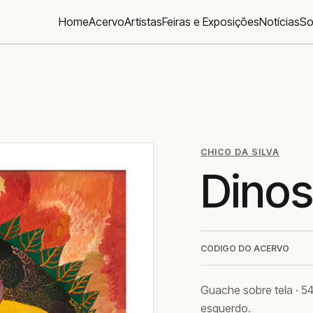
Home
Acervo
Artistas
Feiras e Exposições
Notícias
So
CHICO DA SILVA
Dinos
CODIGO DO ACERVO
Guache sobre tela · 54
esquerdo.