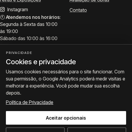
Instagram
Contato
🕙
Atendemos nos horários:
Segunda à Sexta das 10:00
às 19:00
Sábado das 10:00 às 16:00
PRIVACIDADE
Cookies e privacidade
Visite
Siga a ProArte
Usamos cookies necessários para o site funcionar. Com
Atendimento para acervo,
Exposições, obras e
sua permissão, o Google Analytics poderá medir visitas e
avaliações e visitas.
bastidores.
melhorar a experiência. Você pode mudar sua escolha
Como chegar
Seguir no Instagram
depois.
WhatsApp
Política de Privacidade
Aceitar opcionais
© 2026 ProArte Galeria -
Desenvolvido por Curavium
·
Política de Privacidade
·
Preferências de cookies