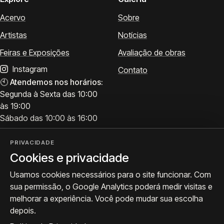
Acervo
Sobre
Artistas
Notícias
Feiras e Exposições
Avaliação de obras
Instagram
Contato
🕙
Atendemos nos horários:
Segunda à Sexta das 10:00
às 19:00
Sábado das 10:00 às 16:00
PRIVACIDADE
Cookies e privacidade
Visite
Siga a ProArte
Usamos cookies necessários para o site funcionar. Com
Atendimento para acervo,
Exposições, obras e
sua permissão, o Google Analytics poderá medir visitas e
avaliações e visitas.
bastidores.
melhorar a experiência. Você pode mudar sua escolha
Como chegar
Seguir no Instagram
depois.
WhatsApp