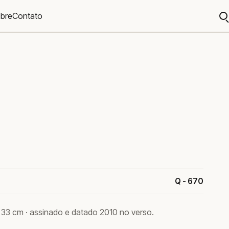
bre
Contato
A
b
Q - 670
× 33 cm · assinado e datado 2010 no verso.