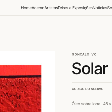
Home
Acervo
Artistas
Feiras e Exposições
Notícias
So
GONÇALO IVO
Solar
CODIGO DO ACERVO
Óleo sobre lona · 46 