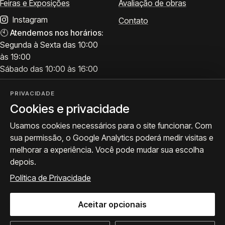
Feiras e Exposições
Avaliação de obras
Instagram
Contato
🕙
Atendemos nos horários:
Segunda à Sexta das 10:00
às 19:00
Sábado das 10:00 às 16:00
PRIVACIDADE
Cookies e privacidade
Visite
Siga a ProArte
Usamos cookies necessários para o site funcionar. Com
Atendimento para acervo,
Exposições, obras e
sua permissão, o Google Analytics poderá medir visitas e
avaliações e visitas.
bastidores.
melhorar a experiência. Você pode mudar sua escolha
Como chegar
Seguir no Instagram
depois.
WhatsApp
Política de Privacidade
Aceitar opcionais
© 2026 ProArte Galeria -
Desenvolvido por Curavium
·
Política de Privacidade
·