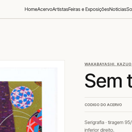
Home
Acervo
Artistas
Feiras e Exposições
Notícias
So
WAKABAYASHI, KAZUO
Sem t
CODIGO DO ACERVO
Serigrafia · tiragem 9
inferior direito.