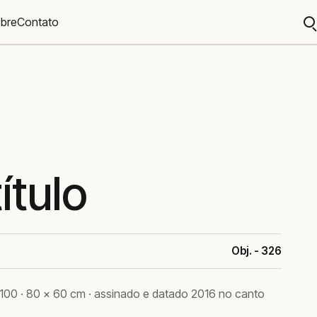
bre
Contato
A
b
ítulo
Obj. - 326
5/100 · 80 × 60 cm · assinado e datado 2016 no canto