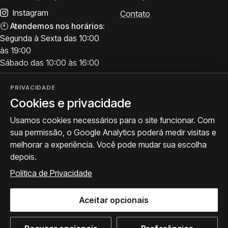
Instagram
Contato
🕙
Atendemos nos horários:
Segunda à Sexta das 10:00
às 19:00
Sábado das 10:00 às 16:00
PRIVACIDADE
Cookies e privacidade
Visite
Siga a ProArte
Usamos cookies necessários para o site funcionar. Com
Atendimento para acervo,
Exposições, obras e
sua permissão, o Google Analytics poderá medir visitas e
avaliações e visitas.
bastidores.
melhorar a experiência. Você pode mudar sua escolha
Como chegar
Seguir no Instagram
depois.
WhatsApp
Política de Privacidade
Aceitar opcionais
© 2026 ProArte Galeria -
Desenvolvido por Curavium
·
Política de Privacidade
·
Preferências de cookies