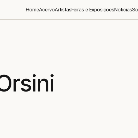
Home
Acervo
Artistas
Feiras e Exposições
Notícias
So
Orsini