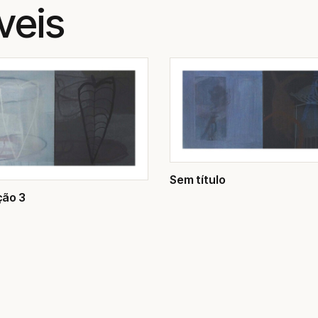
veis
Sem título
ção 3