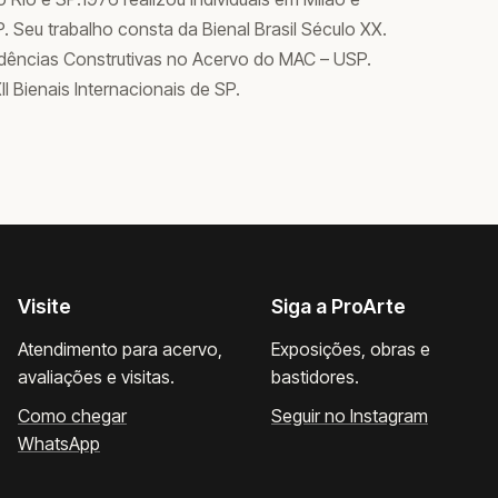
. Seu trabalho consta da Bienal Brasil Século XX.
dências Construtivas no Acervo do MAC – USP.
 IX, XII Bienais Internacionais de SP.
Visite
Siga a ProArte
Atendimento para acervo,
Exposições, obras e
avaliações e visitas.
bastidores.
Como chegar
Seguir no Instagram
WhatsApp