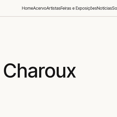
Home
Acervo
Artistas
Feiras e Exposições
Notícias
So
r Charoux