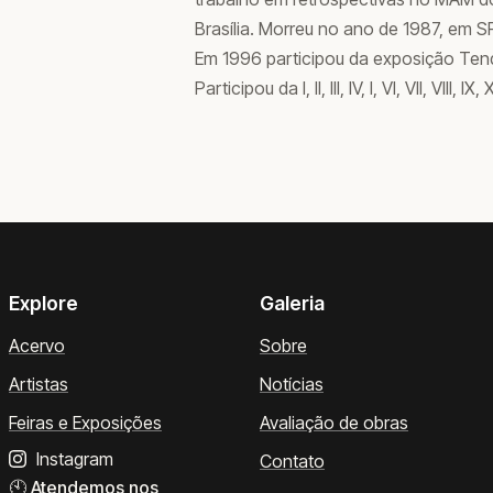
Brasília. Morreu no ano de 1987, em SP
Em 1996 participou da exposição Ten
Participou da I, II, III, IV, I, VI, VII, VIII,
Explore
Galeria
Acervo
Sobre
Artistas
Notícias
Feiras e Exposições
Avaliação de obras
Instagram
Contato
🕙
Atendemos nos