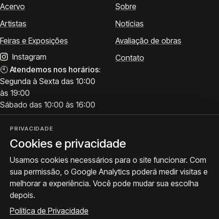
Acervo
Sobre
Artistas
Notícias
Feiras e Exposições
Avaliação de obras
Instagram
Contato
🕙
Atendemos nos horários:
Segunda à Sexta das 10:00
às 19:00
Sábado das 10:00 às 16:00
PRIVACIDADE
Cookies e privacidade
Visite
Siga a ProArte
Usamos cookies necessários para o site funcionar. Com
Atendimento para acervo,
Exposições, obras e
sua permissão, o Google Analytics poderá medir visitas e
avaliações e visitas.
bastidores.
melhorar a experiência. Você pode mudar sua escolha
Como chegar
Seguir no Instagram
depois.
WhatsApp
Política de Privacidade