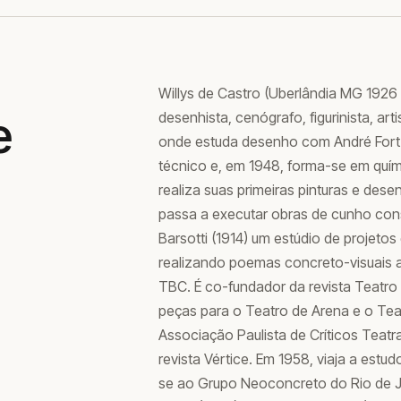
Willys de Castro (Uberlândia MG 1926 
e
desenhista, cenógrafo, figurinista, ar
onde estuda desenho com André Fort.
técnico e, em 1948, forma-se em quími
realiza suas primeiras pinturas e des
passa a executar obras de cunho cons
Barsotti (1914) um estúdio de projeto
realizando poemas concreto-visuais a
TBC. É co-fundador da revista Teatro B
peças para o Teatro de Arena e o Teat
Associação Paulista de Críticos Teatr
revista Vértice. Em 1958, viaja a estu
se ao Grupo Neoconcreto do Rio de Jan