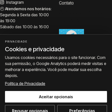
Instagram
Contato
🕙
Atendemos nos horários:
Acesse o nosso
Segunda à Sexta das 10:00
telegram
às 19:00
Sábado das 10:00 às 16:00
PRIVACIDADE
Cookies e privacidade
Visite
Siga a ProArte
Usamos cookies necessários para o site funcionar. Com
Atendimento para acervo,
Exposições, obras e
sua permissão, o Google Analytics poderá medir visitas e
avaliações e visitas.
bastidores.
melhorar a experiência. Você pode mudar sua escolha
Como chegar
Seguir no Instagram
depois.
WhatsApp
Política de Privacidade
Aceitar opcionais
© 2026 ProArte Galeria -
Desenvolvido por Curavium
·
Política de Privacidade
·
Preferências de cookies
Recusar opcionais
Preferências