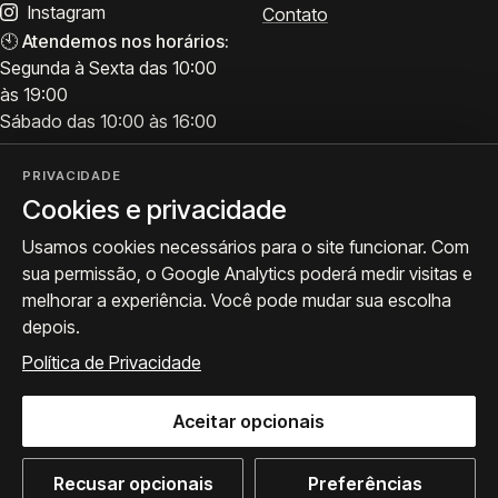
Instagram
Contato
🕙
Atendemos nos horários:
Segunda à Sexta das 10:00
às 19:00
Sábado das 10:00 às 16:00
PRIVACIDADE
Cookies e privacidade
Visite
Siga a ProArte
Usamos cookies necessários para o site funcionar. Com
Atendimento para acervo,
Exposições, obras e
sua permissão, o Google Analytics poderá medir visitas e
avaliações e visitas.
bastidores.
melhorar a experiência. Você pode mudar sua escolha
Como chegar
Seguir no Instagram
depois.
WhatsApp
Política de Privacidade
Aceitar opcionais
© 2026 ProArte Galeria -
Desenvolvido por Curavium
·
Política de Privacidade
·
Preferências de cookies
Recusar opcionais
Preferências
WhatsApp